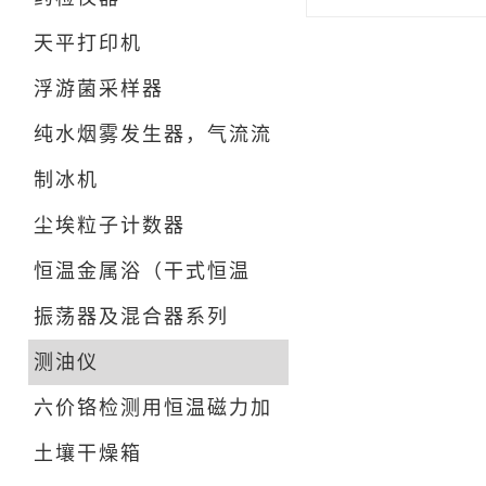
天平打印机
浮游菌采样器
纯水烟雾发生器，气流流
形检测仪
制冰机
尘埃粒子计数器
恒温金属浴（干式恒温
器）
振荡器及混合器系列
测油仪
六价铬检测用恒温磁力加
热搅拌器
土壤干燥箱