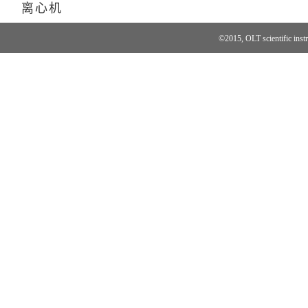
离心机
©2015, OLT scientific in